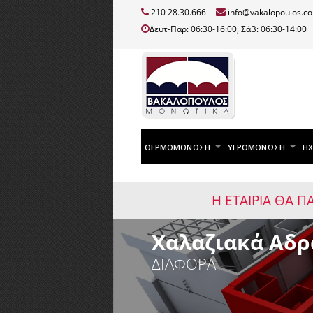
210 28.30.666
info@vakalopoulos.c
Δευτ-Παρ: 06:30-16:00, Σάβ: 06:30-14:00
ΘΕΡΜΟΜΟΝΩΣΗ
ΥΓΡΟΜΟΝΩΣΗ
Η
Η ΕΤΑΙΡΙΑ ΘΑ Π
Χαλαζιακά Αδρ
ΔΙΑΦΟΡΑ