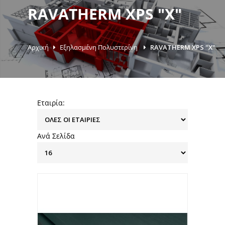
RAVATHERM XPS "X"
Αρχική
Εξηλασμένη Πολυστερίνη
RAVATHERM XPS "X"
Εταιρία:
Ανά Σελίδα